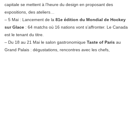
capitale se mettent à l’heure du design en proposant des
expositions, des ateliers…
– 5 Mai : Lancement de la
81e édition du Mondial de Hockey
sur Glace
: 64 matchs où 16 nations vont s’affronter. Le Canada
est le tenant du titre.
– Du 18 au 21 Mai le salon gastronomique
Taste of Paris
au
Grand Palais : dégustations, rencontres avec les chefs,
animations culinaires …
– Le 20 Mai, la
Nuit européenne des
musées
: des animations
nocturnes exceptionnelles auront lieux, dans une centaine de
musées en région île-de-France.
– Du 22 Mai au 11 Juin :
Roland Garros
, les plus grands joueurs
de tennis mondiaux vont être réunis. L’événement se déroule
comme chaque année à Porte d’Auteil.
– Du 20 au 21 Mai le
Grand Steeple-Chase de Paris
à
l’hippodrome d’Auteuil.
–
Shawn Mendes
en
concert
à l’Accor Hôtels Arena le 24 Mai.
– Journée mondiale de l’Afrique le 25 Mai :
L’afrique des routes