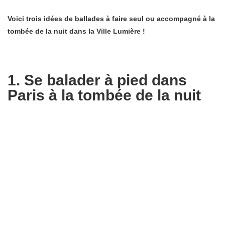
Voici trois idées de ballades à faire seul ou accompagné à la
tombée de la nuit dans la Ville Lumière !
1. Se balader à pied dans
Paris à la tombée de la nuit
Commencez votre promenade au niveau de la
Place
de la
Concorde où vous découvrirez également l’Obélisque de Louxor
avec ses hiéroglyphes égyptiens.
Remontez ensuite jusqu’aux Champs-Elysées découvrir et profiter
des illuminations. Vous arrivez ensuite au niveau de l’Arc de
Triomphe qui domine l’avenue sur la
Place
de l’Etoile.