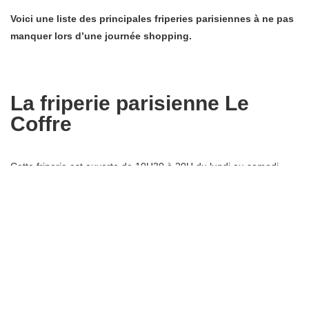
Voici une liste des principales friperies parisiennes à ne pas
manquer lors d’une journée shopping.
La friperie parisienne Le
Coffre
Cette friperie est ouverte de 10H30 à 20H du lundi au samedi.
Les boutiques sont présentes dans le 17ème, 8ème, 9ème entre
autres. Les articles des marques Kenzo, Ralph Lauren
notamment sont vendus entre 2 et 10 euros et rangés par style
ou couleurs le tout dans une décoration industrielle.
Les friperies parisiennes