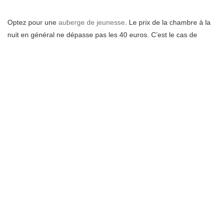
Optez pour une
auberge de jeunesse
. Le prix de la chambre à la
nuit en général ne dépasse pas les 40 euros. C’est le cas de
l’
auberge
de jeunesse Aloha qui propose des formules avec une
chambre double à 38 euros ou une chambre pour trois personnes
à 26 euros par exemple. Le petit déjeuner étant gratuit et compris
dans le prix. Vous bénéficierez de son emplacement idéal au
cœur de la capitale et de ses services inclus (soirées spéciales
organisées, équipe chaleureuse et bilingue…)
Un samedi à moins de 50
euros à Paris
Profitez de l’été pour aller pic niquer dans l’un des nombreux
parcs de Paris. Une préférence pour les parcs Montsouris dans le