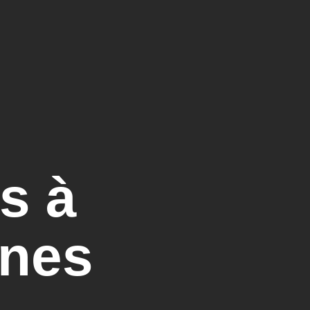
s à
nnes