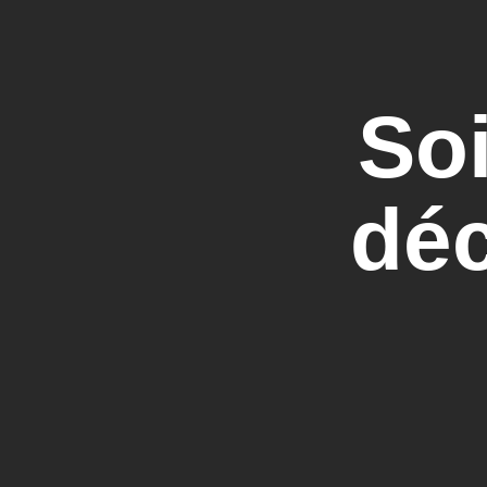
Soi
déc
n