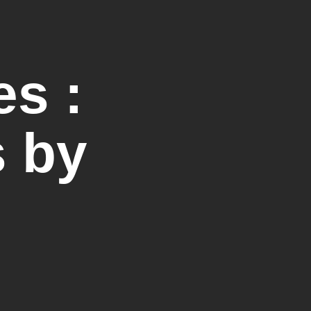
es :
s by
nt