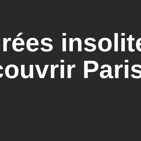
rées insolit
ouvrir Pari
ight autreme