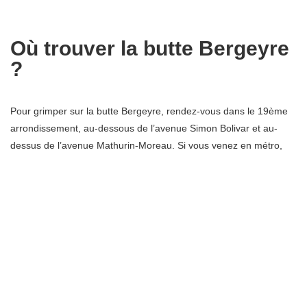
Où trouver la butte Bergeyre
?
Pour grimper sur la butte Bergeyre, rendez-vous dans le 19ème
arrondissement, au-dessous de l’avenue Simon Bolivar et au-
dessus de l’avenue Mathurin-Moreau. Si vous venez en métro,
descendez à la station Colonel Fabien sur la ligne 2 ou Bolivar sur
la ligne 7B.
L’origine du nom de la butte
Bergeyre