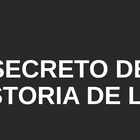
SECRETO D
STORIA DE 
NTES DE P