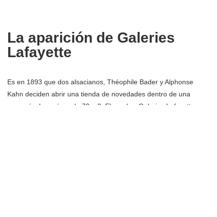
La aparición de Galeries
Lafayette
Es en 1893 que dos alsacianos, Théophile Bader y Alphonse
Kahn deciden abrir una tienda de novedades dentro de una
mercería de un área de 70 m2. El nombre Galerias Lafayette
proviene de su ubicación y configuración.
En 1896 la compañía compró todo el edificio en 1, rue de la
Fayette y en 1903 el otro edificio, el boulevard Haussmann y
Chaussée d’Antin.
Los primeros trabajos se completan en 1907 en Boulevard
Haussmann. Pero es con Ferdinand Chanut que la tienda