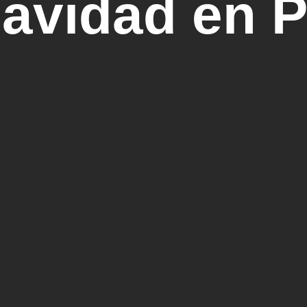
avidad en P
s inevitable