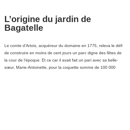
L’origine du jardin de
Bagatelle
Le comte d’Artois, acquéreur du domaine en 1775, releva le défi
de construire en moins de cent jours un parc digne des fêtes de
la cour de l’époque. Et ce car il avait fait un pari avec sa belle-
sœur, Marie-Antoinette, pour la coquette somme de 100 000
livres.
En une seule nuit, l’architecte français Bélanger dessinera les
plans du site, et plus de neuf cents ouvriers travailleront à sa
réalisation. Le parc et le château de Bagatelle furent terminé le 26
novembre 1777, après soixante-quatre jours de travaux. Ils
seront surnommés la « Folie d’Artois », du fait du prix de la
construction et du mobilier qui s’éleva à environ trois millions de