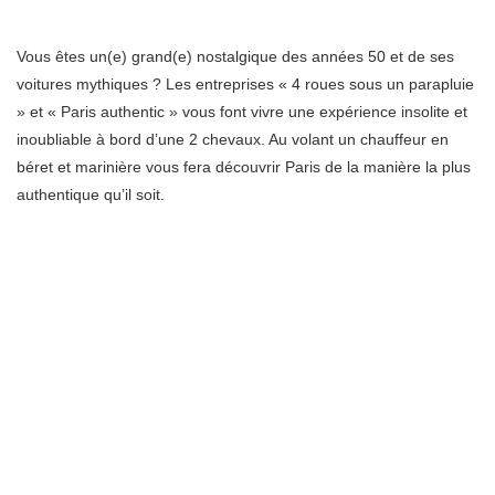
Vous êtes un(e) grand(e) nostalgique des années 50 et de ses
voitures mythiques ? Les entreprises « 4 roues sous un parapluie
» et « Paris authentic » vous font vivre une expérience insolite et
inoubliable à bord d’une 2 chevaux. Au volant un chauffeur en
béret et marinière vous fera découvrir Paris de la manière la plus
authentique qu’il soit.
Au fil des vagues de la Seine
Vous préférez découvrir Paris sans vous engouffrer sous terre
dans le métro ? Le Batobus est fait pour vous ! Avec un pass pour
la journée, ce moyen de transport fluvial vous permet de visiter la
capitale en descendant et remontant à la station de votre choix
parmi les 9 qui desservent les plus grands sites touristiques