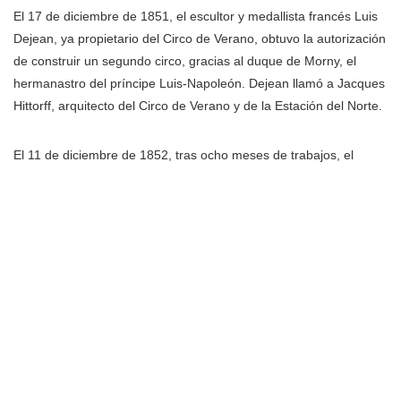
El 17 de diciembre de 1851, el escultor y medallista francés Luis
Dejean, ya propietario del Circo de Verano, obtuvo la autorización
de construir un segundo circo, gracias al duque de Morny, el
hermanastro del príncipe Luis-Napoleón. Dejean llamó a Jacques
Hittorff, arquitecto del Circo de Verano y de la Estación del Norte.
El 11 de diciembre de 1852, tras ocho meses de trabajos, el
Príncipe Luis Napoleón inauguró el circo al cual dio su nombre.
Pues, el circo Napoleón es uno de los circos más antiguos de
Europa. Mide 42 metros de diámetro y cuenta con 40 ventanas
repartidas en 20 trozos que forman un « icosagone », 21
lámparas de gas y 5.900 sedes. Confió las decoraciones
interiores y exteriores a los grandes escultores y pintores de la
época : Pradier, Bosio, Gosse, Barrias.
Del Circo nacional al Circo