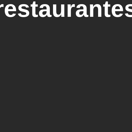
restaurante
getarianos
París