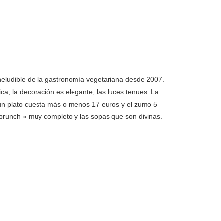
ineludible de la gastronomía vegetariana desde 2007.
ica, la decoración es elegante, las luces tenues. La
 un plato cuesta más o menos 17 euros y el zumo 5
 brunch » muy completo y las sopas que son divinas.
Notre Dame
Desde 1978, ha conservado el mismo cocinero, Abib, y
s provienen de la agricultura biológica. Los platos