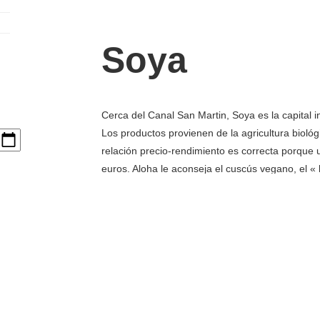
Soya
Cerca del Canal San Martin, Soya es la capital 
Los productos provienen de la agricultura biológ
relación precio-rendimiento es correcta porque
euros. Aloha le aconseja el cuscús vegano, el «
El Ático de 
Es el primer restaurante vegetariano de París. 
los mismos productores. Un 80% des los producto