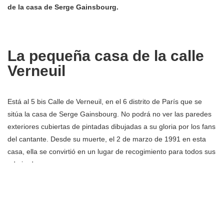
de la casa de Serge Gainsbourg.
La pequeña casa de la calle
Verneuil
Está al 5 bis Calle de Verneuil, en el 6 distrito de París que se
sitúa la casa de Serge Gainsbourg. No podrá no ver las paredes
exteriores cubiertas de pintadas dibujadas a su gloria por los fans
del cantante. Desde su muerte, el 2 de marzo de 1991 en esta
casa, ella se convirtió en un lugar de recogimiento para todos sus
admiradores.
Visit
ó esta pequeña casa del barrio de Saint-Germain en 1967
por primera vez con el fin de vivir con Brigitte Bardot. Pero ella se
marchó de él después de tres meses de relación. Por eso, Jane